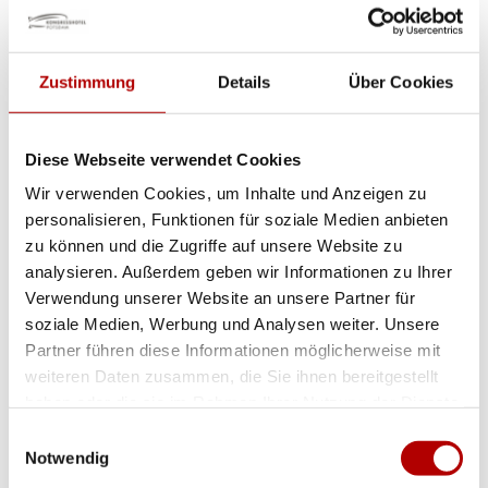
Lauf- und Fahrrad-Route:
Templiner See
Zustimmung
Details
Über Cookies
Entdecken Sie den zauberhaften Templiner
Diese Webseite verwendet Cookies
See, das Juwel in der Kette majestätischer
Wir verwenden Cookies, um Inhalte und Anzeigen zu
Seen entlang der malerischen mittleren
personalisieren, Funktionen für soziale Medien anbieten
zu können und die Zugriffe auf unsere Website zu
Havel. Diese einzigartige Wasserlandschaft
analysieren. Außerdem geben wir Informationen zu Ihrer
erstreckt sich vom idyllischen Nieder-
Verwendung unserer Website an unsere Partner für
Neuendorfer See in Berlin bis hin zum
soziale Medien, Werbung und Analysen weiter. Unsere
Partner führen diese Informationen möglicherweise mit
beeindruckenden Großen Zernsee bei
weiteren Daten zusammen, die Sie ihnen bereitgestellt
Werder an der Havel – ein wahres Paradies
haben oder die sie im Rahmen Ihrer Nutzung der Dienste
für Naturliebhaber. Unsere kleine Tour führt
gesammelt haben.
Einwilligungsauswahl
Notwendig
sie über den See nach Potsdam hinein und