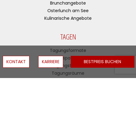
Brunchangebote
Osterlunch am See​
Kulinarische Angebote
TAGEN
Tagungsformate
Tagungspauschalen
KONTAKT
KARRIERE
BESTPREIS BUCHEN
Tagungstechnik
Tagungsräume
Geschäftsreisen
Branchen
Messekonzept
FEIERN
Firmenfeiern
Eventlocations