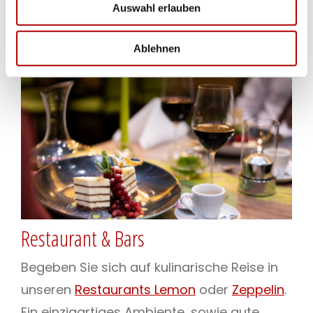
Entdecken Sie unsere kulinarische
Auswahl erlauben
Angebote
Ablehnen
Restaurant & Bars
Begeben Sie sich auf kulinarische Reise in
unseren
Restaurants Lemon
oder
Zeppelin
.
Ein einzigartiges Ambiente, sowie gute