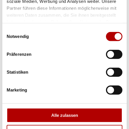
soziale Medien, Werbung und Analysen weiter. Unsere
Sie unsere
Freiluftbar Zeppelin
direkt am
Partner führen diese Informationen möglicherweise mit
Templiner See in Potsdam. Das
Team
vom
weiteren Daten zusammen, die Sie ihnen bereitgestellt
haben oder die sie im Rahmen Ihrer Nutzung der Dienste
Kongresshotel Potsdam heißt Sie herzlich
gesammelt haben.
Einwilligungsauswahl
willkommen an Bord unserer Luftschiffe!
Notwendig
Präferenzen
Statistiken
Marketing
Alle zulassen