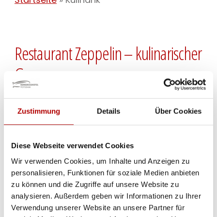
Restaurant Zeppelin – kulinarischer
Genuss
Lassen Sie sich in den außergewöhnlichen
Zustimmung
Details
Über Cookies
und thematisierten Restaurants des 4-
Sterne Kongresshotels Potsdam kulinarisch
Diese Webseite verwendet Cookies
verwöhnen und genießen Sie unsere
Wir verwenden Cookies, um Inhalte und Anzeigen zu
Spezialitäten im stilvollen Ambiente in
personalisieren, Funktionen für soziale Medien anbieten
unserer Hotel-Bar
Blue Sky Bar & Lounge
.
zu können und die Zugriffe auf unsere Website zu
Und in den Sommermonaten: Coole Drinks,
analysieren. Außerdem geben wir Informationen zu Ihrer
Verwendung unserer Website an unsere Partner für
leckere Snacks und Seeblick – besuchen