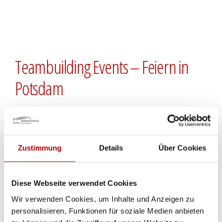
Teambuilding Events – Feiern in
Potsdam
Gemeinsame Unternehmungen und
spannende Abenteuer stärken den
Zustimmung
Details
Über Cookies
Zusammenhalt. Wir organisieren für Sie
gern individuelle Rahmenprogramme,
Diese Webseite verwendet Cookies
Events und Incentives im Kongresshotel
Wir verwenden Cookies, um Inhalte und Anzeigen zu
und Umgebung. Werden Sie sportlich aktiv
personalisieren, Funktionen für soziale Medien anbieten