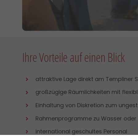
Ihre Vorteile auf einen Blick
attraktive Lage direkt am Templiner 
großzügige Räumlichkeiten mit flexi
Einhaltung von Diskretion zum unges
Rahmenprogramme zu Wasser oder 
international geschultes Personal