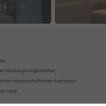
See
blen Nutzungsmöglichkeiten
törten wissenschaftlichen Austausch
an Land