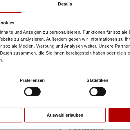
Details
Cookies
nhalte und Anzeigen zu personalisieren, Funktionen für soziale
Website zu analysieren. Außerdem geben wir Informationen zu I
r soziale Medien, Werbung und Analysen weiter. Unsere Partner
und Anmerkungen an das Team vom Kongresshotel
 Daten zusammen, die Sie ihnen bereitgestellt haben oder die s
n.
ormular. Die Eingabefelder, die mit einem Stern (*
Präferenzen
Statistiken

Auswahl erlauben
Nachname*