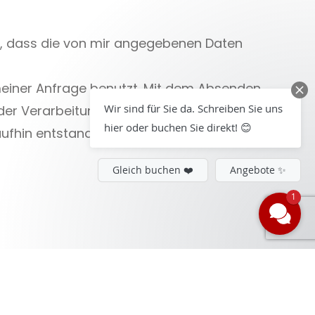
, dass die von mir angegebenen Daten
einer Anfrage benutzt. Mit dem Absenden
Wir sind für Sie da. Schreiben Sie uns
 der Verarbeitung werden die erhobenen
hier oder buchen Sie direkt! 😊
raufhin entstandenen Auftrags weiter
Gleich buchen ❤️
Angebote ✨
1