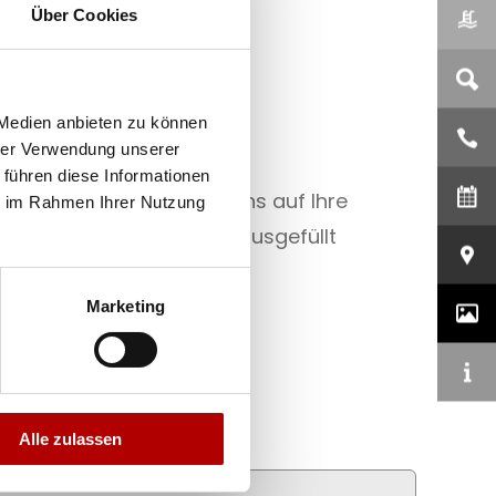
Über Cookies
 Medien anbieten zu können
hrer Verwendung unserer
 führen diese Informationen
 Potsdam? Wir freuen uns auf Ihre
ie im Rahmen Ihrer Nutzung
) versehen sind, müssen ausgefüllt
Marketing
Alle zulassen