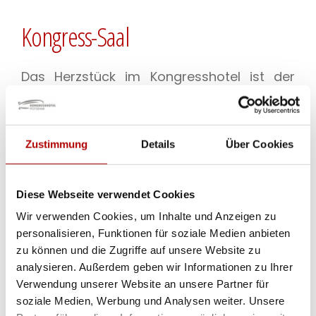
Kongress-Saal
Das Herzstück im Kongresshotel ist der
Kongress-Saal mit integrierter Bühne und
direktem Zugang zum Foyer mit
Echtholzparkett. Das Besondere an dem
Zustimmung
Details
Über Cookies
Veranstaltungssaal ist seine Lage am
angrenzenden Bambusgarten. Das
Diese Webseite verwendet Cookies
einfallende Tageslicht kann jederzeit
Wir verwenden Cookies, um Inhalte und Anzeigen zu
vollständig abgedunkelt werden. Der
personalisieren, Funktionen für soziale Medien anbieten
zu können und die Zugriffe auf unsere Website zu
Kongress-Saal bietet Raum für
analysieren. Außerdem geben wir Informationen zu Ihrer
Veranstaltungen bis zu 500 Personen.
Verwendung unserer Website an unsere Partner für
soziale Medien, Werbung und Analysen weiter. Unsere