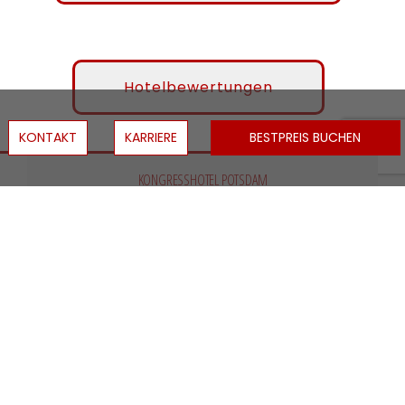
Hotelbewertungen
KONTAKT
KARRIERE
BESTPREIS BUCHEN
KONGRESSHOTEL POTSDAM
Am Luftschiffhafen 1
14471 Potsdam
+49 (0)331 907 0