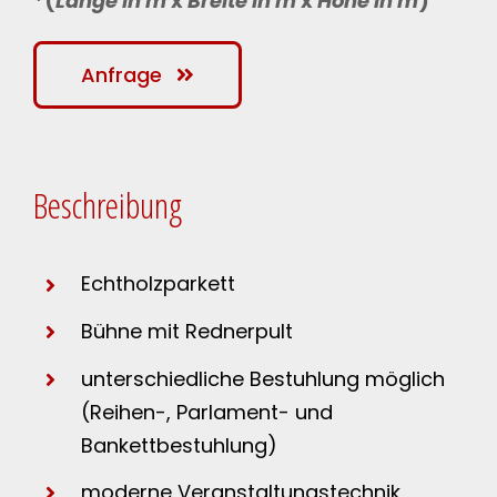
*(
Länge in m
x
Breite in m
x
Höhe in m
)
Anfrage
Beschreibung
Echtholzparkett
Bühne mit Rednerpult
unterschiedliche Bestuhlung möglich
(Reihen-, Parlament- und
Bankettbestuhlung)
moderne Veranstaltungstechnik