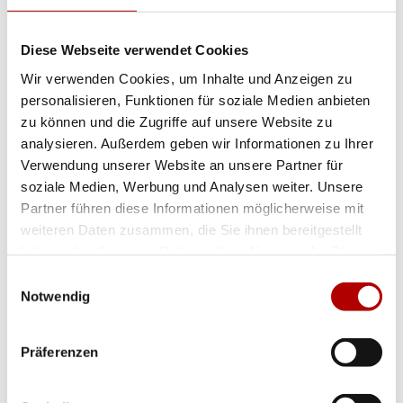
unser BBQ in den Sommermonaten oder
für eine unserer beliebten
Brunch-
Diese Webseite verwendet Cookies
Veranstaltungen
. Nehmen Sie dafür bitte
Wir verwenden Cookies, um Inhalte und Anzeigen zu
mit dem untenstehenden Formular Kontakt
personalisieren, Funktionen für soziale Medien anbieten
zu uns auf. Wir melden uns dann
zu können und die Zugriffe auf unsere Website zu
analysieren. Außerdem geben wir Informationen zu Ihrer
schnellstmöglich bei Ihnen und geben
Verwendung unserer Website an unsere Partner für
Ihnen Bescheid, ob der von Ihnen
soziale Medien, Werbung und Analysen weiter. Unsere
gewünschte Termin verfügbar ist.
Partner führen diese Informationen möglicherweise mit
weiteren Daten zusammen, die Sie ihnen bereitgestellt
haben oder die sie im Rahmen Ihrer Nutzung der Dienste
Bitte beachten Sie, dass die Anfrage
gesammelt haben.
Einwilligungsauswahl
keine Garantie für eine
Notwendig
Tischreservierung darstellt.
Präferenzen
Die Eingabefelder, die mit einem Stern (*)
versehen sind, müssen ausgefüllt werden.