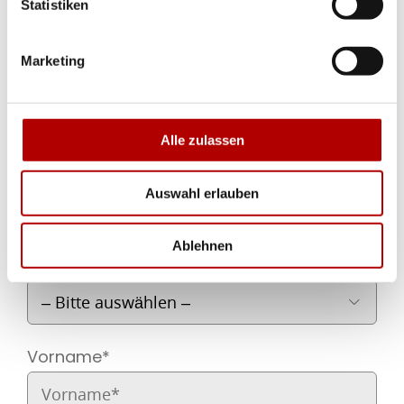
Statistiken
Marketing
Tischreservierung für den BBQ-Abend,
unser Frühstück oder unsere Lunch-
Varianten*
Alle zulassen
Reservierungsart*
Auswahl erlauben

Ablehnen
Anrede

Vorname*