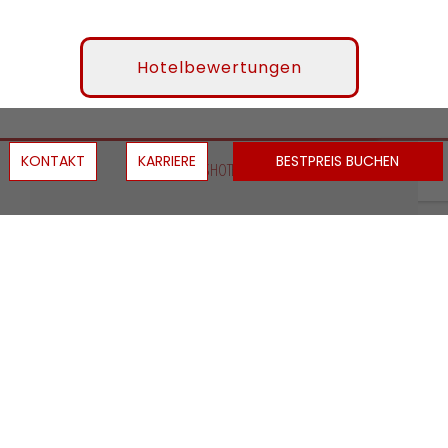
Hotelbewertungen
KONTAKT
KARRIERE
BESTPREIS BUCHEN
KONGRESSHOTEL POTSDAM
Am Luftschiffhafen 1
14471 Potsdam
+49 (0)331 907 0