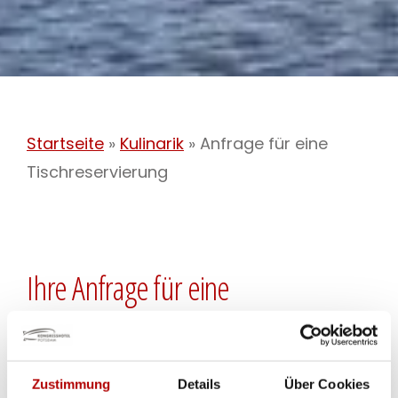
Startseite
»
Kulinarik
»
Anfrage für eine
Tischreservierung
Ihre Anfrage für eine
Tischreservierung
Gerne reservieren wir für Sie einen Tisch für
Zustimmung
Details
Über Cookies