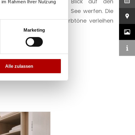
aus können Sie einen Blick auf den
ie im Rahmen Ihrer Nutzung
enhof oder den Templiner See werfen. Die
und die puristischen Farbtöne verleihen
genehme Atmosphäre.
Marketing
Alle zulassen