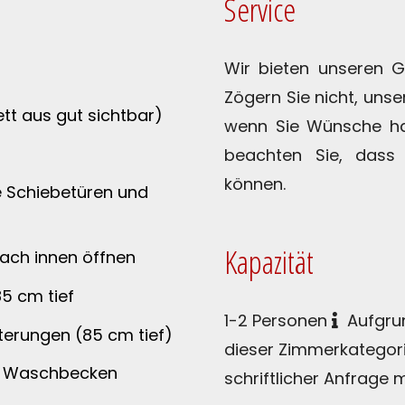
Service
Wir bieten unseren G
Zögern Sie nicht, uns
t aus gut sichtbar)
wenn Sie Wünsche hab
beachten Sie, dass 
können.
ne Schiebetüren und
Kapazität
nach innen öffnen
85 cm tief
1-2 Personen
Aufgrun
lterungen (85 cm tief)
dieser Zimmerkategori
em Waschbecken
schriftlicher Anfrage 