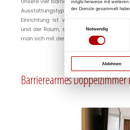
Unsere vier barrierearmen Zimmer sind in 
möglicherweise mit weiteren
der Dienste gesammelt habe
Ausstattungstypen vor allem für Rollstu
Einrichtung ist verstellbar, der jeweili
Einwilligungsauswahl
und der Raum, sowie das Bad bieten aus
Notwendig
man sich mit dem Rollstuhl darin bewegen
Ablehnen
Barrierearmes Doppelzimmer 