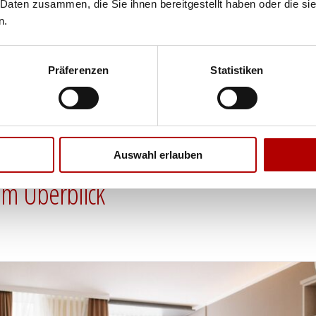
zwei unterschiedlichen
Vom Schreibtisch 
 Daten zusammen, die Sie ihnen bereitgestellt haben oder die s
n.
hlfahrer geeignet. Die
Hotelgarten
, den Inn
gen Sitzhöhe angepasst
moderne Ausstattung 
reichend Platz, damit
den Zimmern eine an
Präferenzen
Statistiken
 kann.
Auswahl erlauben
im Überblick