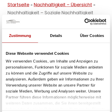
Startseite
»
Nachhaltigkeit – Übersicht
»
Nachhaltigkeit – Soziale Nachhaltigkeit
Zustimmung
Details
Über Cookies
Soziale Nachhaltigkeit – Zusammen
schaffen wir alles!
Diese Webseite verwendet Cookies
Wir verwenden Cookies, um Inhalte und Anzeigen zu
personalisieren, Funktionen für soziale Medien anbieten
zu können und die Zugriffe auf unsere Website zu
Soziale Nachhaltigkeit bedeutet für uns,
analysieren. Außerdem geben wir Informationen zu Ihrer
eine Grundlage für ein harmonisches
Verwendung unserer Website an unsere Partner für
Zusammenleben zu schaffen. Unsere
soziale Medien, Werbung und Analysen weiter. Unsere
Partner führen diese Informationen möglicherweise mit
Mitarbeitenden sind das Herzstück des
weiteren Daten zusammen, die Sie ihnen bereitgestellt
Hotels, weshalb fairer Umgang,
haben oder die sie im Rahmen Ihrer Nutzung der Dienste