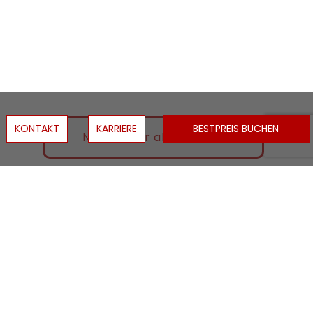
KONTAKT
KARRIERE
BESTPREIS BUCHEN
Newsletter abonnieren
Hotelbewertungen
KONGRESSHOTEL POTSDAM