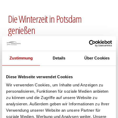
Die Winterzeit in Potsdam
genießen
Zur Winterzeit legt sich ein sinnlicher
Zustimmung
Details
Über Cookies
Zauber über die brandenburgische
Landeshauptstadt. Werden zur kalten
Jahreszeit die Tage immer kürzer, leuchtet
Diese Webseite verwendet Cookies
die Innenstadt Potsdams um so
Wir verwenden Cookies, um Inhalte und Anzeigen zu
personalisieren, Funktionen für soziale Medien anbieten
glanzvoller.
zu können und die Zugriffe auf unsere Website zu
analysieren. Außerdem geben wir Informationen zu Ihrer
Liebevoll dekorierte Geschäfte, würziger
Verwendung unserer Website an unsere Partner für
Glühweinduft und traditionelle
soziale Medien, Werbung und Analysen weiter. Unsere